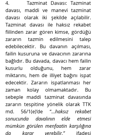
4.     
Tazminat Davası: Tazminat 
davası, maddi ve manevi tazminat 
davası olarak iki şekilde açılabilir. 
Tazminat davası ile haksız rekabet 
fiilinden zarar gören kimse, gördüğü 
zararın tazmin edilmesini talep 
edebilecektir. Bu davanın açılması, 
failin kusuruna ve davacının zararına 
bağlıdır. Bu davada, davacı hem failin 
kusurlu olduğunu, hem zarar 
miktarını, hem de illiyet bağını ispat 
edecektir. Zararın ispatlanması her 
zaman kolay olmamaktadır. Bu 
sebeple maddi tazminat davasında 
zararın tespitine yönelik olarak TTK 
md. 56/1(e)’de “
…haksız rekabet 
sonucunda davalının elde etmesi 
mümkün görülen menfaatin karşılığına 
da karar verebilir.” 
ifadesi 